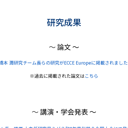
研究成果
～
論文 ～
橋本 潤研究チーム長らの研究がECCE Europeに掲載されま
※過去に掲載された論文は
こちら
～
講演・学会発表 ～