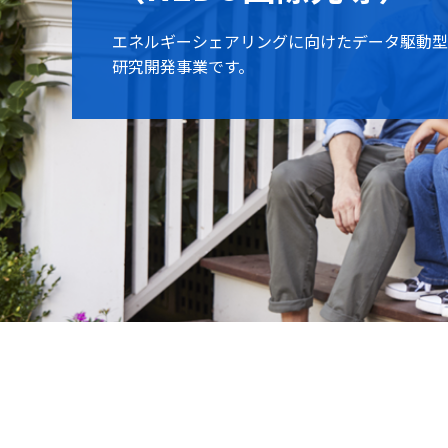
スマートな電力系統の普及促進と再エネ導入を
再生可能エネルギーの主力電源化に向けた次々
技術の共同研究や知識共有を図る、各国研究機
定化技術開発の一環として系統の慣性力低下対
エネルギーシェアリングに向けたデータ駆動型
ークです。
実用化開発です。
研究開発事業です。