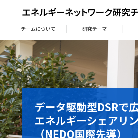
エネルギーネットワーク研究
チームについて
研究テーマ
データ駆動型DSRで
スマートグリッド
次世代インバータ
エネルギーシェアリ
国際研究ネットワーク(
実用化プロジェクト（S
（NEDO国際先導）