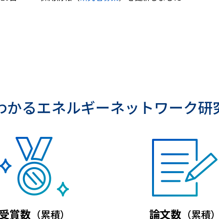
わかるエネルギーネットワーク研
受賞数
論文数
（累積）
（累積