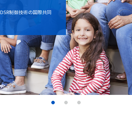
実現する実証研究や試験
世代電力ネットワーク安
関よる国際的なネットワ
策・次世代インバータの
DSR制御技術の国際共同