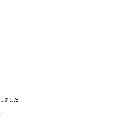
た
しました
た