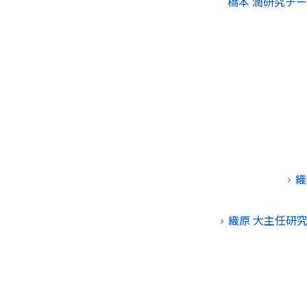
橋本 潤研究チ
織
織原 大主任研