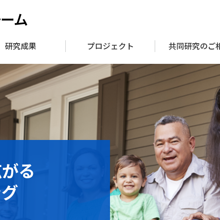
チーム
研究成果
プロジェクト
共同研究のご
広がる
ング
SIRFN)
TREAM）